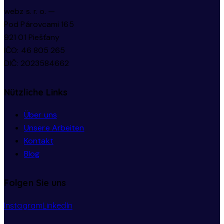
webz s. r. o. —
Pod Párovcami 165
921 01 Piešťany
IČO: 46 805 265
DIČ: 2023584662
Nützliche Links
Über uns
Unsere Arbeiten
Kontakt
Blog
Folgen Sie uns
Instagram
LinkedIn