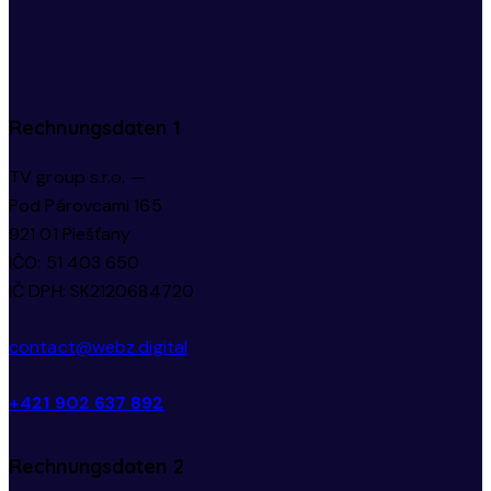
Rechnungsdaten 1
TV group s.r.o. —
Pod Párovcami 165
921 01 Piešťany
IČO: 51 403 650
IČ DPH: SK2120684720
contact@webz.digital
+421 902 637 892
Rechnungsdaten 2