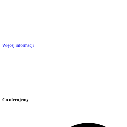
Skuteczne rozwiązania w świecie wyszukiwarek
Nasza usługa Google Ads PPC została stworzona, aby pomóc Ci
osiągnąć maksymalny zwrot z inwestycji i zwiększyć widoczność
Twojej marki w Internecie. Nasi eksperci ds. marketingu cyfrowego
stworzą i będą zarządzać kampaniami reklamowymi dostosowanymi
do Twoich konkretnych potrzeb i celów.
Więcej informacji
Co oferujemy