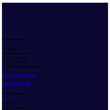
Dane rozliczeniowe 1
TV group s.r.o. —
Pod Párovcami 165
921 01 Piešťany
IČO: 51 403 650
IČ DPH: SK2120684720
contact@webz.digital
+421 902 637 892
Dane rozliczeniowe 2
webz s. r. o. —
Pod Párovcami 165