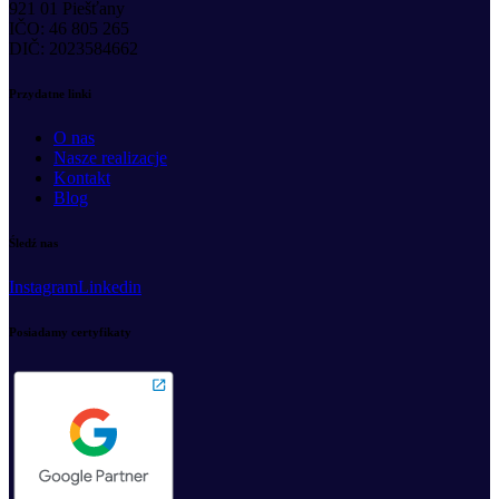
921 01 Piešťany
IČO: 46 805 265
DIČ: 2023584662
Przydatne linki
O nas
Nasze realizacje
Kontakt
Blog
Śledź nas
Instagram
Linkedin
Posiadamy certyfikaty