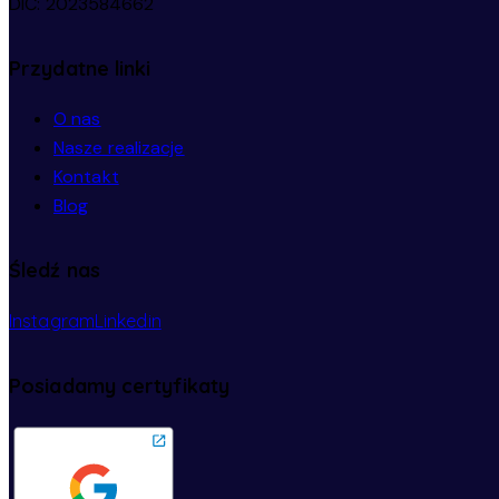
DIČ: 2023584662
Przydatne linki
O nas
Nasze realizacje
Kontakt
Blog
Śledź nas
Instagram
Linkedin
Posiadamy certyfikaty