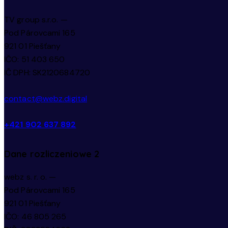
TV group s.r.o. —
Pod Párovcami 165
921 01 Piešťany
IČO: 51 403 650
IČ DPH: SK2120684720
contact@webz.digital
+421 902 637 892
Dane rozliczeniowe 2
webz s. r. o. —
Pod Párovcami 165
921 01 Piešťany
IČO: 46 805 265